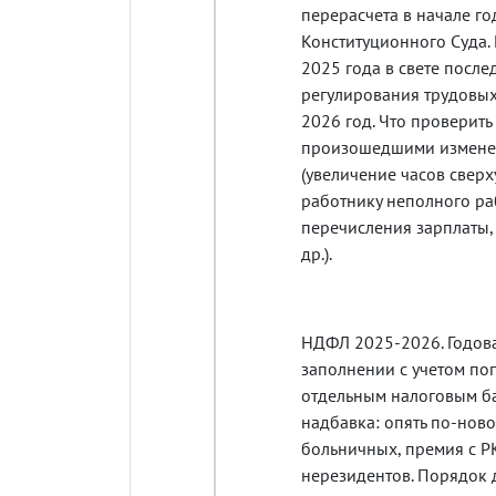
перерасчета в начале г
Конституционного Суда. 
2025 года в свете посл
регулирования трудовых
2026 год. Что проверить 
произошедшими изменен
(увеличение часов свер
работнику неполного ра
перечисления зарплаты,
др.).
НДФЛ 2025-2026. Годова
заполнении с учетом по
отдельным налоговым б
надбавка: опять по-ново
больничных, премия с РК
нерезидентов. Порядок д