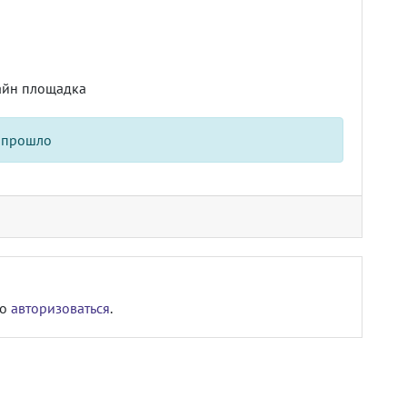
айн площадка
 прошло
мо
авторизоваться
.