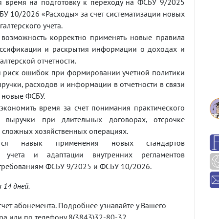
я время на подготовку к переходу на ФСБУ 9/2025
У 10/2026 «Расходы» за счет систематизации новых
галтерского учета.
 возможность корректно применять новые правила
ассификации и раскрытия информации о доходах и
алтерской отчетности.
я риск ошибок при формировании учетной политики
ручки, расходов и информации в отчетности в связи
 новые ФСБУ.
сэкономить время за счет понимания практического
а выручки при длительных договорах, отсрочке
 сложных хозяйственных операциях.
ается навык применения новых стандартов
го учета и адаптации внутренних регламентов
требованиям ФСБУ 9/2025 и ФСБУ 10/2026.
 14 дней.
чет абонемента. Подробнее узнавайте у Вашего
а или по телефону 8(3843)32-80-32