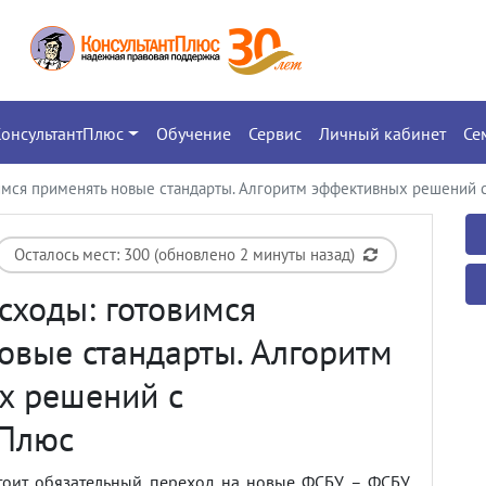
КонсультантПлюс
Обучение
Сервис
Личный кабинет
Се
имся применять новые стандарты. Алгоритм эффективных решений 
Осталось мест: 300 (обновлено 2 минуты назад)
сходы: готовимся
овые стандарты. Алгоритм
х решений с
тПлюс
стоит обязательный переход на новые ФСБУ – ФСБУ