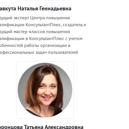
авкута Наталья Геннадьевна
дущий эксперт Центра повышения
алификации КонсультантПлюс, создатель и
дущий мастер-классов повышения
алификации в КонсультантПлюс с учетом
обенностей работы организации и
офессиональных задач пользователей
оронцова Татьяна Александровна