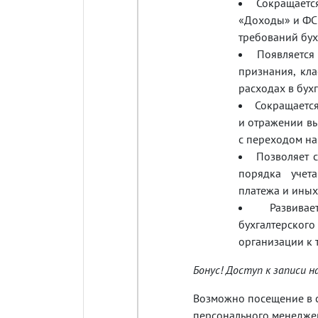
Сокращаетс
«Доходы» и ФСБ
требований бух
Появляется
признания, кл
расходах в бухг
Сокращаетс
и отражении вы
с переходом на
Позволяет 
порядка учет
платежа и иных
Развив
бухгалтерско
организации к 
Бонус! Доступ к записи на
Возможно посещение в с
персонального менеджер