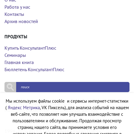
Работа у нас
Контакты
Архив новостей
ПРОДУКТЫ
Купить КонсультантПлюс
Семинары
Главная книга
Бюллетень КонсультантПлюс
Мы используем файлы cookie и сервисы интернет-статистики
Политика конфиденциальности
(
Яндекс Метрика
, VK Пиксель), для анализа событий на нашем
Политика обработки персональных данных
веб-сайте, что позволяет нам улучшать взаимодействие с
пользователями и обслуживание. Продолжая просмотр
страниц нашего сайта, вы принимаете условия его
1994-2026 © ООО «Компания Квадро Плюс»
использования. Более подробные сведения смотрите в