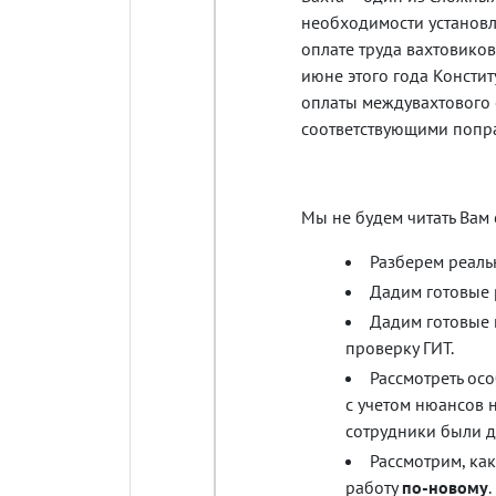
необходимости установл
оплате труда вахтовиков
июне этого года Консти
оплаты междувахтового 
соответствующими попра
Мы не будем читать Вам
Разберем реаль
Дадим готовые 
Дадим готовые 
проверку ГИТ.
Рассмотреть ос
с учетом нюансов 
сотрудники были д
Рассмотрим, ка
работу
по-новому
.