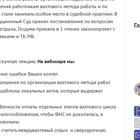
ения работникам вахтового метода работы и по
 стали занимать особое место в судебной практике. В
туционный Суд принял постановление по вопросам
Г
отдыха, Госдума приняла в 1 чтении законопроект с
вками в ТК РФ.
 скучную лекцию.
На вебинаре мы:
ные ошибки Ваших коллег.
решения по организации вахтового метода работ.
шаблоны локальных актов, которые выдержат
обенности оплаты отдельных этапов вахтового цикла
налогообложения, чтобы ФНС не докопалась, а
овольны.
к считать междувахтовый отдых и сверхурочную