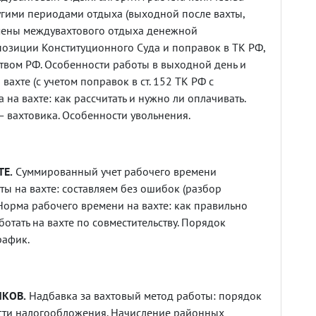
угими периодами отдыха (выходной после вахты,
амены междувахтового отдыха денежной
позиции Конституционного Суда и поправок в ТК РФ,
вом РФ. Особенности работы в выходной день и
вахте (с учетом поправок в ст. 152 ТК РФ с
 на вахте: как рассчитать и нужно ли оплачивать.
 вахтовика. Особенности увольнения.
ТЕ.
Суммированный учет рабочего времени
ты на вахте: составляем без ошибок (разбор
Норма рабочего времени на вахте: как правильно
ботать на вахте по совместительству. Порядок
рафик.
ИКОВ.
Надбавка за вахтовый метод работы: порядок
сти налогообложения. Начисление районных