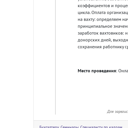
коэффициентов и процен
цикла. Оплата организа
на вахту: определяем на
принципиальное значени
заработок вахтовиков: 
донорских дней, выходн
сохранения работнику с
Место проведения
: Онл
Для зареги
Бухгалтеру
,
Семинары
,
Специалисту по кадрам