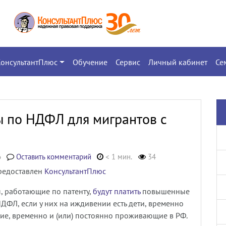
КонсультантПлюс
Обучение
Сервис
Личный кабинет
Се
ы по НДФЛ для мигрантов с
6
Оставить комментарий
< 1 мин.
34
редоставлен
КонсультантПлюс
, работающие по патенту,
будут платить
повышенные
ДФЛ, если у них на иждивении есть дети, временно
е, временно и (или) постоянно проживающие в РФ.