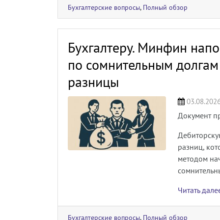
Бухгалтерские вопросы
,
Полный обзор
Бухгалтеру. Минфин напо
по сомнительным долгам
разницы
03.08.202
Документ п
Дебиторску
разниц, кот
методом на
сомнительн
Читать дал
Бухгалтерские вопросы
,
Полный обзор