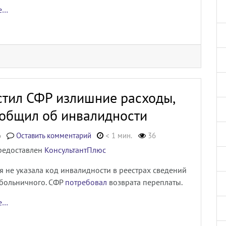
ее…
естил СФР излишние расходы,
ообщил об инвалидности
6
Оставить комментарий
< 1 мин.
36
редоставлен
КонсультантПлюс
 не указала код инвалидности в реестрах сведений
 больничного. СФР
потребовал
возврата переплаты.
ее…