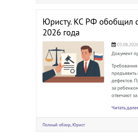
Юристу. КС РФ обобщил с
2026 года
03.08.202
Документ п
Требования
предъявить 
дефектов. П
за ребенко
отвечают за
Читать дал
Полный обзор
,
Юрист