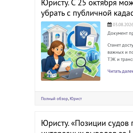
Юристу. С 25 октября мо
убрать с публичной када
03.08.202
Документ п
Станет дост
важных и п
ТЭК и тран
Читать дал
Полный обзор
,
Юрист
Юристу. «Позиции судов 