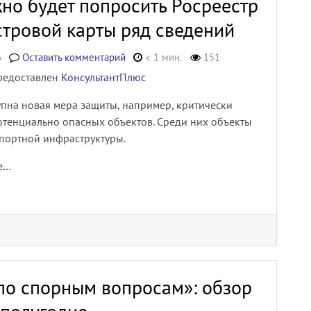
жно будет попросить Росреестр
стровой карты ряд сведений
6
Оставить комментарий
< 1 мин.
151
редоставлен
КонсультантПлюс
упна новая мера защиты, например, критически
отенциально опасных объектов. Среди них объекты
спортной инфраструктуры.
ее…
по спорным вопросам»: обзор