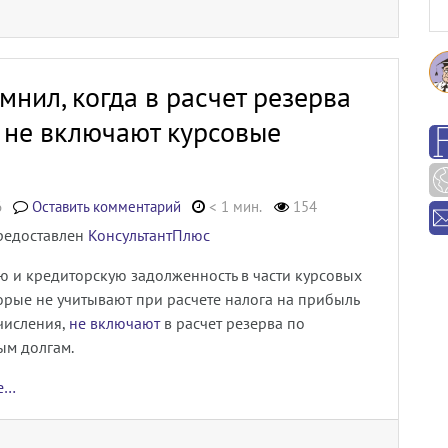
мнил, когда в расчет резерва
 не включают курсовые
6
Оставить комментарий
< 1 мин.
154
редоставлен
КонсультантПлюс
ю и кредиторскую задолженность в части курсовых
орые не учитывают при расчете налога на прибыль
числения,
не включают
в расчет резерва по
ым долгам.
ее…