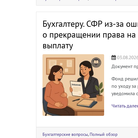
Бухгалтеру. СФР из-за о
о прекращении права на 
выплату
03.08.202
Документ п
Фонд решил
по уходу за
уведомила 
Читать дал
Бухгалтерские вопросы
,
Полный обзор