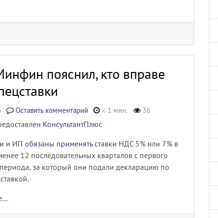
 Минфин пояснил, кто вправе
спецставки
6
Оставить комментарий
< 1 мин.
36
редоставлен
КонсультантПлюс
и и ИП
обязаны применять
ставки НДС 5% или 7% в
менее 12 последовательных кварталов с первого
 периода, за который они подали декларацию по
ставкой.
ее…