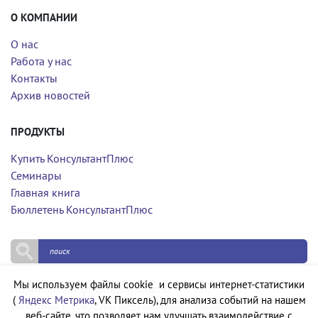
О КОМПАНИИ
О нас
Работа у нас
Контакты
Архив новостей
ПРОДУКТЫ
Купить КонсультантПлюс
Семинары
Главная книга
Бюллетень КонсультантПлюс
Мы используем файлы cookie и сервисы интернет-статистики
Политика конфиденциальности
(
Яндекс Метрика
, VK Пиксель), для анализа событий на нашем
Политика обработки персональных данных
веб-сайте, что позволяет нам улучшать взаимодействие с