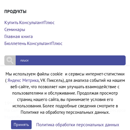
ПРОДУКТЫ
Купить КонсультантПлюс
Семинары
Главная книга
Бюллетень КонсультантПлюс
Мы используем файлы cookie и сервисы интернет-статистики
Политика конфиденциальности
(
Яндекс Метрика
, VK Пиксель), для анализа событий на нашем
Политика обработки персональных данных
веб-сайте, что позволяет нам улучшать взаимодействие с
пользователями и обслуживание. Продолжая просмотр
страниц нашего сайта, вы принимаете условия его
1994-2026 © ООО «Компания Квадро Плюс»
использования. Более подробные сведения смотрите в
На сайте используются бесплатные изображения с ресурса
Политике на обработку персональных данных.
Magnific
Политика обработки персональных данных
Принять