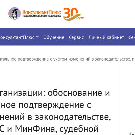
КонсультантПлюс
Обучение
Сервис
Личный кабинет
Се
нтальное подтверждение с учётом изменений в законодательстве, 
ганизации: обоснование и
ное подтверждение с
нений в законодательстве,
С и МинФина, судебной
Г