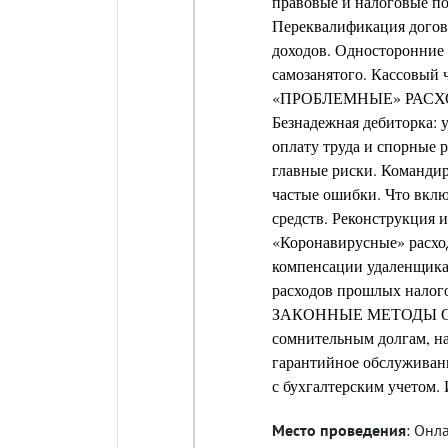
правовые и налоговые по
Переквалификация догово
доходов. Односторонние 
самозанятого. Кассовый ч
«ПРОБЛЕМНЫЕ» РАСХ
Безнадежная дебиторка: 
оплату труда и спорные 
главные риски. Командир
частые ошибки. Что вклю
средств. Реконструкция и
«Коронавирусные» расход
компенсации удаленщика
расходов прошлых налог
ЗАКОННЫЕ МЕТОДЫ ОПТ
сомнительным долгам, на
гарантийное обслуживани
с бухгалтерским учетом.
Место проведения
: Онл