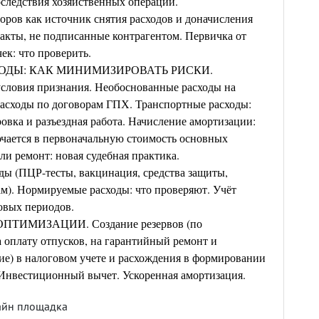
следствия хозяйственных операций.
ров как источник снятия расходов и доначисления
акты, не подписанные контрагентом. Первичка от
ек: что проверить.
ОДЫ: КАК МИНИМИЗИРОВАТЬ РИСКИ.
условия признания. Необоснованные расходы на
расходы по договорам ГПХ. Транспортные расходы:
овка и разъездная работа. Начисление амортизации:
чается в первоначальную стоимость основных
ли ремонт: новая судебная практика.
ы (ПЦР-тесты, вакцинация, средства защиты,
м). Нормируемые расходы: что проверяют. Учёт
овых периодов.
ИМИЗАЦИИ. Создание резервов (по
 оплату отпусков, на гарантийный ремонт и
е) в налоговом учете и расхождения в формировании
 Инвестиционный вычет. Ускоренная амортизация.
айн площадка