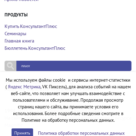
ПРОДУКТЫ
Купить КонсультантПлюс
Семинары
Главная книга
Бюллетень КонсультантПлюс
Мы используем файлы cookie и сервисы интернет-статистики
Политика конфиденциальности
(
Яндекс Метрика
, VK Пиксель), для анализа событий на нашем
Политика обработки персональных данных
веб-сайте, что позволяет нам улучшать взаимодействие с
пользователями и обслуживание. Продолжая просмотр
страниц нашего сайта, вы принимаете условия его
1994-2026 © ООО «Компания Квадро Плюс»
использования. Более подробные сведения смотрите в
На сайте используются бесплатные изображения с ресурса
Политике на обработку персональных данных.
Magnific
Политика обработки персональных данных
Принять