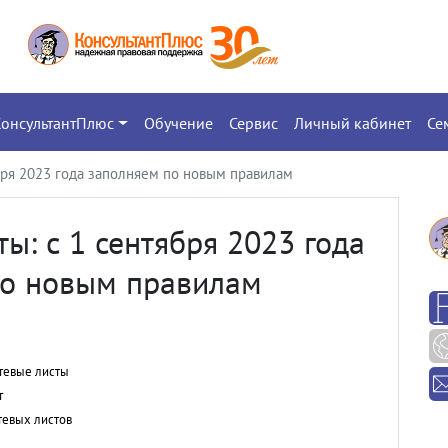
КонсультантПлюс
Обучение
Сервис
Личный кабинет
Се
бря 2023 года заполняем по новым правилам
ы: с 1 сентября 2023 года
по новым правилам
тевые листы
т
тевых листов