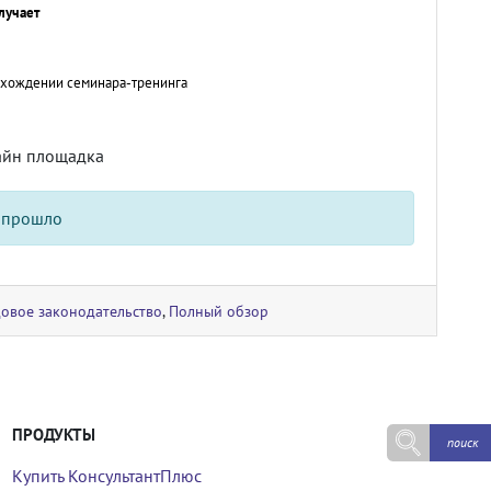
лучает
охождении семинара-тренинга
айн площадка
 прошло
овое законодательство
,
Полный обзор
ПРОДУКТЫ
Купить КонсультантПлюс