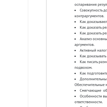
оспаривания резул
Совокупность д
контраргументов.
Как доказывают
Как доказать ре
Как доказать ре
Анализ основны
аргументов.
Активный налого
Как доказыват
Как писать разн
подвохом.
Как подготовит
Дополнительные
Обеспечительные 
Смягчающие обс
Особенности вы
ответственности.