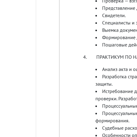
Проверка — взгл
Представление 
Свидетели.
Специалисты и 
Выемка докумен
Формирование д
Пошаговые дейс
4. ПРАКТИКУМ ПО Н
Анализ акта и о
Разработка стр
защиты.
Истребование д
проверки. Разработ
Процессуальные
Процессуальные
формирования.
Судебные расхо
Особенности оп