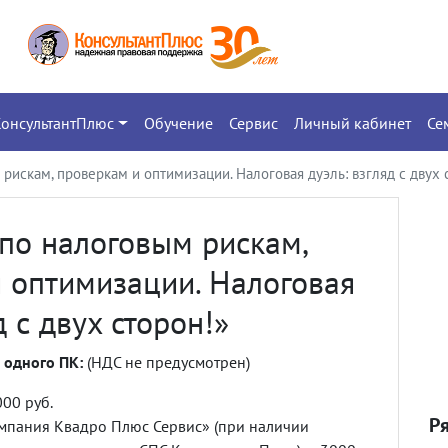
КонсультантПлюс
Обучение
Сервис
Личный кабинет
Се
рискам, проверкам и оптимизации. Налоговая дуэль: взгляд с двух 
по налоговым рискам,
 оптимизации. Налоговая
д с двух сторон!»
 одного ПК:
(НДС не предусмотрен)
00 руб.
Р
мпания Квадро Плюс Сервис» (при наличии