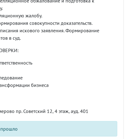
елляционное обжалование и подготовка к
у.
лляционную жалобу.
рмирования совокупности доказательств.
писания искового заявления. Формирование
ов в суд.
ОВЕРКИ:
тветственность
ледование
рансформации бизнеса
емерово пр. Советский 12, 4 этаж, ауд. 401
 прошло