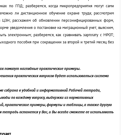
иках по ГПД; разберемся, когда микропредприятия могут сами
озможно ли дистанционное обучение охране труда; рассмотрим
я ЦЗН; расскажем об обновлении персонифицированных форм,
форме уведомления о постановке на миграционный учет; выясним,
ыть электронным; разберемся, как сравнивать зарплату с МРОТ;
ыходного пособия при сокращении за второй и третий месяц без
сах помогут наглядные практические примеры.
решения практических вопросов будет использоваться система
ме собрана в удобной и информативной Рабочей тетради,
ыводы по каждому вопросу, выдержки из нормативных
ий, практические примеры, формулы и таблицы, а также другую
 тетрадь останется у Вас, и Вы всегда сможете ее использовать
лучает