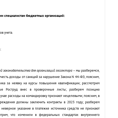
м специалистам бюджетных организаций:
ов учета.
:
ий законодательства для организаций госсектора
– мы разберемся,
честь доходы от санкций за нарушение Закона N 44-ФЗ; поясним,
ника за неявку на курсы повышения квалификации; рассмотрим
рые Роструд внес в проверочные листы; разберем позицию
случае расходы на командировку признают нецелевыми; поясним, в
реждения должны заключить контракты в 2023 году; разберем
е неверное указание в платежке источника средств не признают
отрим, что изменили в федеральных стандартах внутреннего