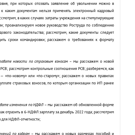
овия, при которых отозвать заявление об увольнении можно в
, к каким документам нельзя применять электронный кадровый
ссмотрим, в каких случаях затраты учреждения на стимулирующие
и; проанализируем новое руководство Роструда по соблюдению
дового законодательства; рассмотрим, какие документы следует
дить сроки командировки; расскажем о требованиях к формату
 работе новости по страховым взносам –
мы расскажем о новой
 РСВ; рассмотрим контрольные соотношения РСВ; разберемся, как
— «по-новому» или «по-старому»; расскажем о новых правилах
 уплате страховых взносов, по которым организации по ИП ранее
аботе изменения по НДФЛ
– мы расскажем об обновленной форме
как отразить в 6-НДФЛ зарплату за декабрь 2022 года; рассмотрим
в для НДФЛ-отчетности;
енений по кадрам
– мы расскажем о новых размерах пособий и