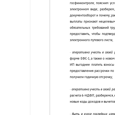
госфинконтроля; поясним усл
электронном виде; разберем
документооборот и почему; ра
выплаты признают нецелевым
обязательных требований тру
предоставить, чтобы подтвер
электронного путевого листа;
·
оперативно учесть в своей
форме ЕФС-1, а также о новом
ИП выгоднее платить взносы 
предоставления рассрочки по
получили годичную отсрочку;
·
оперативно учесть в своей р
расчета 6-НДФЛ; разберемся, 
новые коды доходов и вычето
·
быть
в курсе последних изм