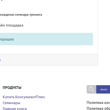
охождении семинара-тренинга
айн площадка
 прошло
ы
ПРОДУКТЫ
Купить КонсультантПлюс
Политика ко
Семинары
Политика об
Главная книга