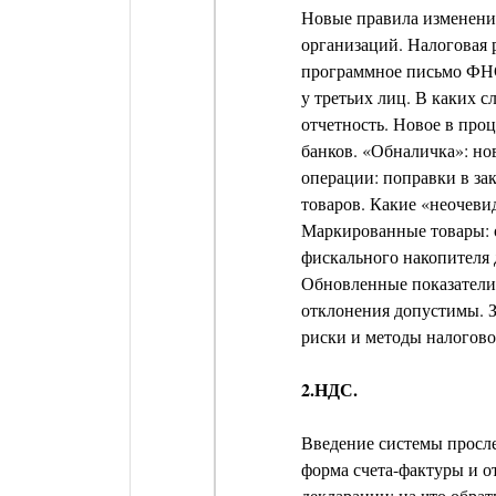
Новые правила изменени
организаций. Налоговая 
программное письмо ФНС
у третьих лиц. В каких с
отчетность. Новое в про
банков. «Обналичка»: но
операции: поправки в за
товаров. Какие «неочев
Маркированные товары: 
фискального накопителя 
Обновленные показатели 
отклонения допустимы. 
риски и методы налогово
2.НДС.
Введение системы просле
форма счета-фактуры и о
декларации: на что обра