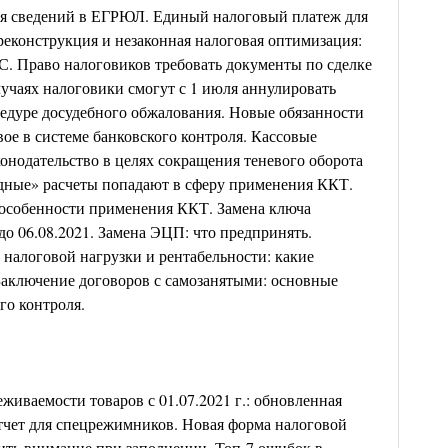
я сведений в ЕГРЮЛ. Единый налоговый платеж для
реконструкция и незаконная налоговая оптимизация:
. Право налоговиков требовать документы по сделке
лучаях налоговики смогут с 1 июля аннулировать
цедуре досудебного обжалования. Новые обязанности
вое в системе банковского контроля. Кассовые
конодательство в целях сокращения теневого оборота
идные» расчеты попадают в сферу применения ККТ.
особенности применения ККТ. Замена ключа
до 06.08.2021. Замена ЭЦП: что предпринять.
налоговой нагрузки и рентабельности: какие
Заключение договоров с самозанятыми: основные
го контроля.
живаемости товаров с 01.07.2021 г.: обновленная
тчет для спецрежимников. Новая форма налоговой
тить внимание при заполнении. Топ-7 ошибок в