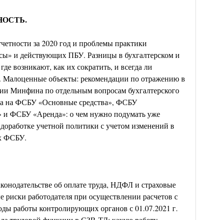
НОСТЬ.
четности за 2020 год и проблемы практики
ы» и действующих ПБУ. Разницы в бухгалтерском и
 где возникают, как их сократить, и всегда ли
ь. Малоценные объекты: рекомендации по отражению в
ции Минфина по отдельным вопросам бухгалтерского
ода на ФСБУ «Основные средства», ФСБУ
 и ФСБУ «Аренда»: о чем нужно подумать уже
 доработке учетной политики с учетом изменений в
ых ФСБУ.
конодательстве об оплате труда, НДФЛ и страховые
ые риски работодателя при осуществлении расчетов с
ды работы контролирующих органов с 01.07.2021 г.
ода трудовой функции в СЗВ-ТД: какую работу