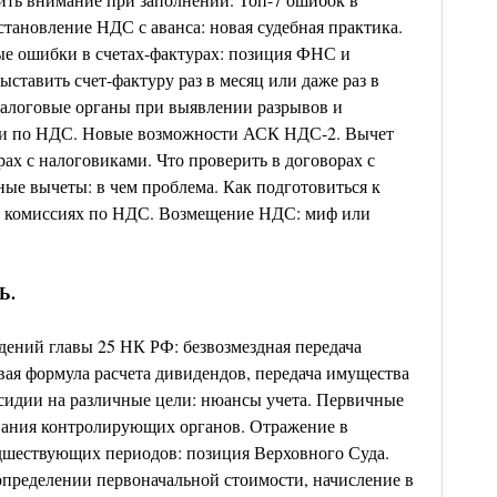
тановление НДС с аванса: новая судебная практика.
е ошибки в счетах-фактурах: позиция ФНС и
ставить счет-фактуру раз в месяц или даже раз в
налоговые органы при выявлении разрывов и
ти по НДС. Новые возможности АСК НДС-2. Вычет
рах с налоговиками. Что проверить в договорах с
ые вычеты: в чем проблема. Как подготовиться к
а комиссиях по НДС. Возмещение НДС: миф или
Ь.
ений главы 25 НК РФ: безвозмездная передача
ая формула расчета дивидендов, передача имущества
сидии на различные цели: нюансы учета. Первичные
вания контролирующих органов. Отражение в
дшествующих периодов: позиция Верховного Суда.
пределении первоначальной стоимости, начисление в