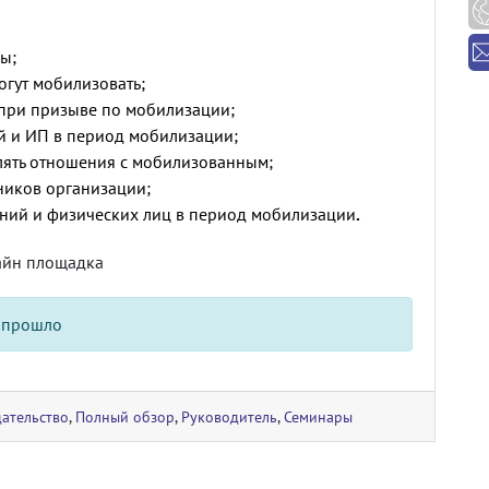
ы;
могут мобилизовать;
при призыве по мобилизации;
й и ИП в период мобилизации;
лять отношения с мобилизованным;
ников организации;
паний и физических лиц в период мобилизации
.
айн площадка
 прошло
ательство
,
Полный обзор
,
Руководитель
,
Семинары