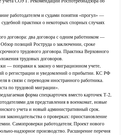
 учета СОУТ. Рекомендации Роспотребнадзора об
ание работодателем и судами понятия «прогул» —
 судебной практики о некоторых спорных случаях
ого договора: два договора с одним работником —
 Обзор позиций Роструда о заключении, сроке
срочного трудового договора. Практика Верховного
оложения трудовых договоров.
ки — поправки к закону о миграционном учете,
й о регистрации и уведомлений о прибытии. КС РФ
еля в связи с переводом иностранного работника.
ста по трудовой миграции».
редлагаемая форма спецкарточек вместо карточек Т-2,
отодателями для представления в военкомат, новые
инского учета и новый административный срок.
ия законодательства о проверках: приостановление
емии. Самопроверки работодателя; Проект нового
трольно-надзорное производство. Расширение перечня