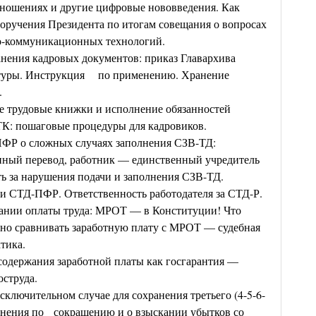
тношениях и другие цифровые нововведения. Как
поручения Президента по итогам совещания о вопросах
о-коммуникационных технологий.
анения кадровых документов: приказ Главархива
ьтуры. Инструкция по применению. Хранение
.
е трудовые книжки и исполнение обязанностей
ЭТК: пошаговые процедуры для кадровиков.
ПФР о сложных случаях заполнения СЗВ-ТД:
енный перевод, работник — единственный учредитель
ть за нарушения подачи и заполнения СЗВ-ТД.
и СТД-ПФР. Ответственность работодателя за СТД-Р.
вании оплаты труда: МРОТ — в Конституции! Что
ьно сравнивать заработную плату с МРОТ — судебная
тика.
содержания заработной платы как госгарантия —
оструда.
сключительном случае для сохранения третьего (4-5-6-
льнения по сокращению и о взыскании убытков со