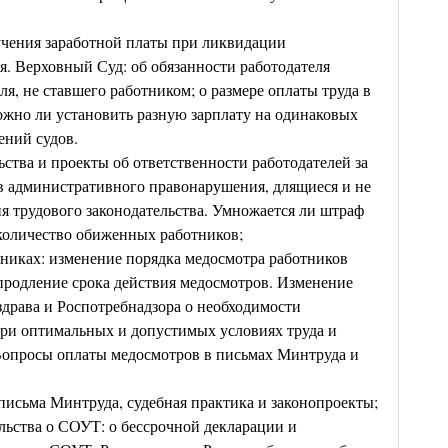
учения заработной платы при ликвидации
я. Верховный Суд: об обязанности работодателя
ля, не ставшего работником; о размере оплаты труда в
жно ли установить разную зарплату на одинаковых
ений судов.
ьства и проекты об ответственности работодателей за
ав административного правонарушения, длящиеся и не
 трудового законодательства. Умножается ли штраф
 количество обиженных работников;
отниках: изменение порядка медосмотра работников
продление срока действия медосмотров. Изменение
драва и Роспотребнадзора о необходимости
при оптимальных и допустимых условиях труда и
Вопросы оплаты медосмотров в письмах Минтруда и
письма Минтруда, судебная практика и законопроекты;
льства о СОУТ: о бессрочной декларации и