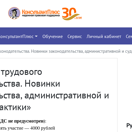
КонсультантПлюс
Обучение
Сервис
Личный кабинет
Се
онодательства. Новинки законодательства, административной и су
трудового
ьства. Новинки
ьства, административной и
актики»
ДС не предусмотрен)
:
Р
ять участие — 4000 рублей