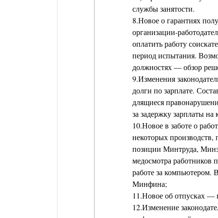
службы занятости.
8.Новое о гарантиях пол
организации-работодател
оплатить работу соискате
период испытания. Возмо
должностях — обзор реш
9.Изменения законодател
долги по зарплате. Сост
длящиеся правонарушения
за задержку зарплаты на
10.Новое в заботе о раб
некоторых производств, 
позиции Минтруда, Минз
медосмотра работников 
работе за компьютером. 
Минфина;
11.Новое об отпусках — 
12.Изменение законодате