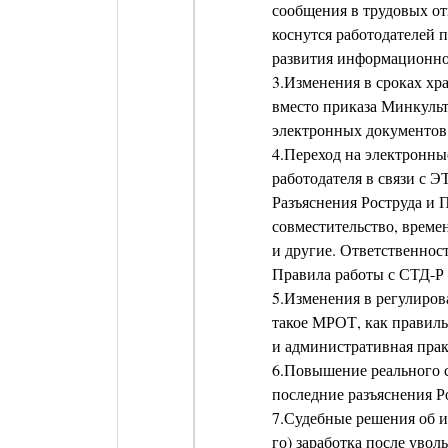
сообщения в трудовых о
коснутся работодателей 
развития информационн
3.Изменения в сроках хр
вместо приказа Минкул
электронных документов
4.Переход на электронны
работодателя в связи с 
Разъяснения Роструда и 
совместительство, врем
и другие. Ответственнос
Правила работы с СТД-Р 
5.Изменения в регулиро
такое МРОТ, как правил
и административная прак
6.Повышение реального 
последние разъяснения Р
7.Судебные решения об и
го) заработка после уво