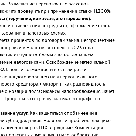
зии. Возмещение перевозочных расходов.
и: что проверить при применении ставки НДС 0%.
ы (поручение, комиссия, агентирование).
ости привлечения посредника; оформление отчёта
льзовании в налоговых схемах.
чёта процентов по договорам займа. Беспроцентные
 поправки в Налоговый кодекс с 2023 года.
лении отступного. Схемы с использованием
ляемые налоговиками. Освобождение материальной
ФЛ: новые возможности и есть ли риски.
ожения договоров цессии у первоначального
 нового кредитора. Факторинг как разновидность
ние о новации долга: нюансы налогообложения. Зачет
ал. Проценты за отсрочку платежа и штрафы по
азание услуг.
Как защититься от обвинений в
ии субподрядчиков. Налоговые проблемы длящихся
кация договоров ГПХ в трудовые. Компенсация
что проверить. Изменения в налогообложении