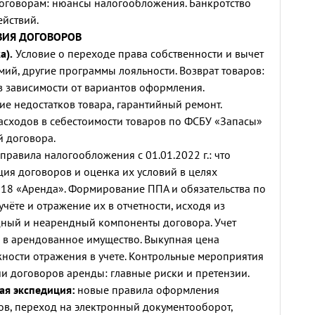
оговорам: нюансы налогообложения. Банкротство
ействий.
ВИЯ ДОГОВОРОВ
а).
Условие о переходе права собственности и вычет
мий, другие программы лояльности. Возврат товаров:
в зависимости от вариантов оформления.
ие недостатков товара, гарантийный ремонт.
сходов в себестоимости товаров по ФСБУ «Запасы»
й договора.
равила налогообложения с 01.01.2022 г.: что
ция договоров и оценка их условий в целях
18 «Аренда». Формирование ППА и обязательства по
учёте и отражение их в отчетности, исходя из
дный и неарендный компоненты договора. Учет
в арендованное имущество. Выкупная цена
жности отражения в учете. Контрольные мероприятия
и договоров аренды: главные риски и претензии.
ая экспедиция:
новые правила оформления
в, переход на электронный документооборот,