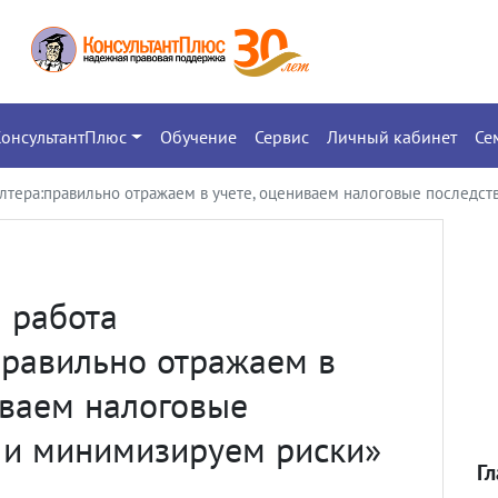
КонсультантПлюс
Обучение
Сервис
Личный кабинет
Се
алтера:правильно отражаем в учете, оцениваем налоговые последс
 работа
правильно отражаем в
иваем налоговые
 и минимизируем риски»
Г