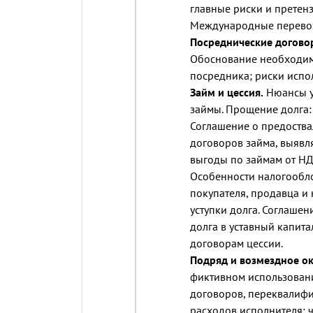
главные риски и претен
Международные перевозк
Посреднические договор
Обоснование необходим
посредника; риски испо
Займ и цессия.
Нюансы у
займы. Прощение долга:
Соглашение о предоства
договоров займа, выяв
выгоды по займам от НД
Особенности налогообл
покупателя, продавца и
уступки долга. Соглаше
долга в уставный капит
договорам цессии.
Подряд и возмездное ок
фиктивном использован
договоров, переквалифи
расходов исполнителя: 