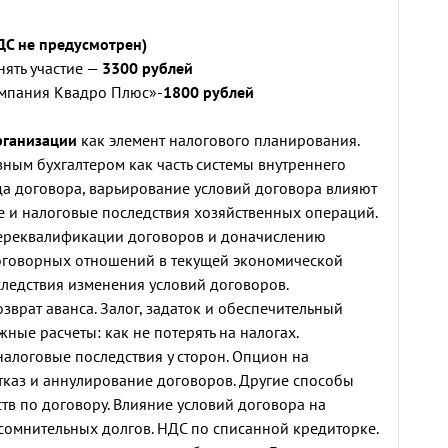
ДС не предусмотрен)
ять участие —
3300 рублей
мпания Квадро Плюс»-
1800 рублей
рганизации
как элемент налогового планирования.
вным бухгалтером как часть системы внутреннего
а договора, варьирование условий договора влияют
 и налоговые последствия хозяйственных операций.
переквалификации договоров и доначислению
оговорных отношений в текущей экономической
следствия изменения условий договоров.
озврат аванса. Залог, задаток и обеспечительный
жные расчеты: как не потерять на налогах.
налоговые последствия у сторон. Опцион на
тказ и аннулирование договоров. Другие способы
тв по договору. Влияние условий договора на
омнительных долгов. НДС по списанной кредиторке.