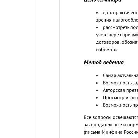
дать практичес
зрения налогообло
рассмотреть по
учете через призм
договоров, обознач
избежать.
Метод ведения
Самая актуальн
Возможность за
Авторская презе
Просмотр из лю
Возможность пр
Все вопросы освещаются
законодательные и нор
(письма Минфина России