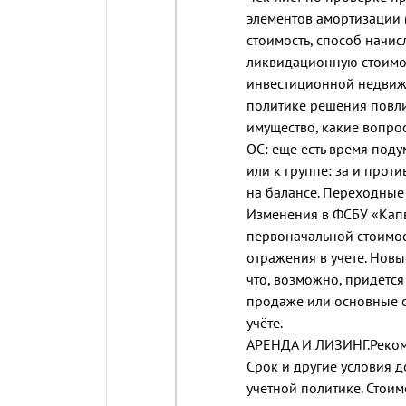
элементов амортизации 
стоимость, способ начис
ликвидационную стоимос
инвестиционной недвижи
политике решения повли
имущество, какие вопрос
ОС: еще есть время поду
или к группе: за и прот
на балансе. Переходные 
Изменения в ФСБУ «Кап
первоначальной стоимос
отражения в учете. Новы
что, возможно, придетс
продаже или основные с
учёте.
АРЕНДА И ЛИЗИНГ.Реком
Срок и другие условия д
учетной политике. Стоим