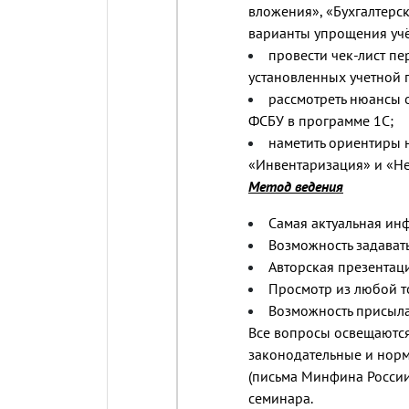
вложения», «Бухгалтерс
варианты упрощения учё
провести чек-лист п
установленных учетной 
рассмотреть нюансы 
ФСБУ в программе 1С;
наметить ориентиры 
«Инвентаризация» и «Не
Метод ведения
Самая актуальная ин
Возможность задават
Авторская презентаци
Просмотр из любой т
Возможность присыла
Все вопросы освещаются
законодательные и нор
(письма Минфина России
семинара.