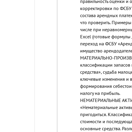
правильность оценки и 
корректировки по ФСБУ 
состава арендных плате
что проверить. Примеры
числе при неравномерны
Excel (готовые формулы д
переход на ФСБУ «Аренд
имущество арендодателе
МАТЕРИАЛЬНО-ПРОИЗВО
классификации запасов 
средства», судьба мало
ключевые изменения и в
формирования себестоим
налогу на прибыль.
НЕМАТЕРИАЛЬНЫЕ АКТИ
«Нематериальные активы»
пригодиться. Классифи
стоимости и последующа
основные средства. Разл