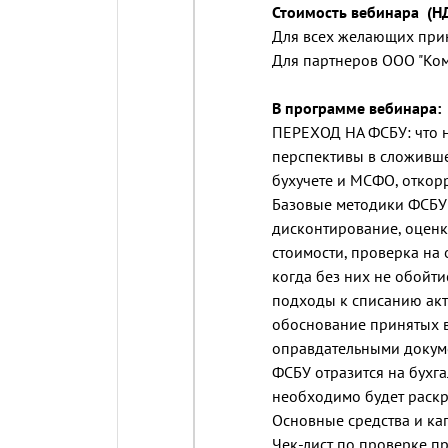
Стоимость вебинара (Н
Для всех желающих прин
Для партнеров ООО "Ко
В программе вебинара:
ПЕРЕХОД НА ФСБУ: что н
перспективы в сложивше
бухучете и МСФО, откор
Базовые методики ФСБУ:
дисконтирование, оценк
стоимости, проверка на 
когда без них не обойти
подходы к списанию акт
обоснование принятых в
оправдательными докуме
ФСБУ отразится на бухг
необходимо будет раскр
Основные средства и ка
Чек-лист по проверке п