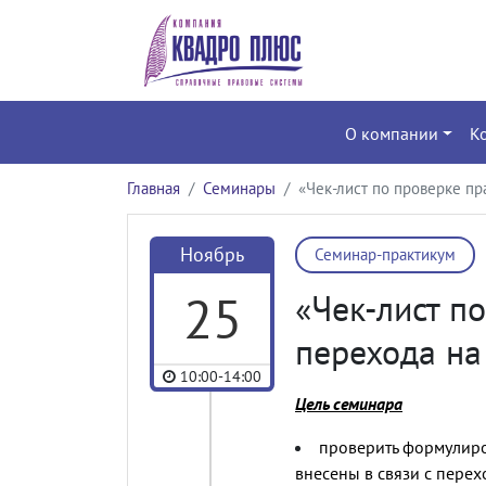
О компании
К
Главная
Семинары
«Чек-лист по проверке п
Ноябрь
Семинар-практикум
25
«Чек-лист п
перехода н
10:00-14:00
Цель семинара
проверить формулиро
внесены в связи с пере