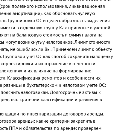
(срок полезного использования, ликвидационная
ления амортизации). Как обосновать нулевую
ть. Группировка ОС и целесообразность выделения
мости в отдельную группу. Как принятые в учетной
яют на балансовую стоимость и сумму налога на
ы могут возникнуть у налоговиков. Лимит стоимости
мать, не ошиблись ли Вы. Применяем лимит к объекту
ив. Групповой учет ОС как способ сохранить малоценку
корректировки и их отражение в отчетности.
вложения» и их влияние на формирование
ти. Классификация ремонтов и особенности их
е разницы в бухгалтерском и налоговом учете ОС:
я пояснить налоговикам. Долгосрочные активы к
редства: критерии классификации и различия в
ендации по инвентаризации договоров аренды.
оговора аренды: какие критерии закрепить в
ость ППА и обязательства по аренде: проверяем