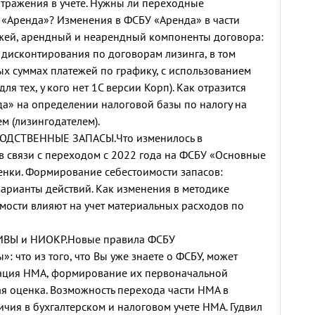
отражения в учете. Нужны ли переходные
«Аренда»? Изменения в ФСБУ «Аренда» в части
жей, арендный и неарендный компоненты договора:
 дисконтирования по договорам лизинга, в том
х суммах платежей по графику, с использованием
ля тех, у кого нет 1С версии Корп). Как отразится
а» на определении налоговой базы по налогу на
м (лизингодателем).
ДСТВЕННЫЕ ЗАПАСЫ.Что изменилось в
в связи с переходом с 2022 года на ФСБУ «Основные
ценки. Формирование себестоимости запасов:
арианты действий. Как изменения в методике
ости влияют на учет материальных расходов по
ВЫ и НИОКР.Новые правила ФСБУ
: что из того, что Вы уже знаете о ФСБУ, может
кация НМА, формирование их первоначальной
я оценка. Возможность перехода части НМА в
ичия в бухгалтерском и налоговом учете НМА. Гудвил