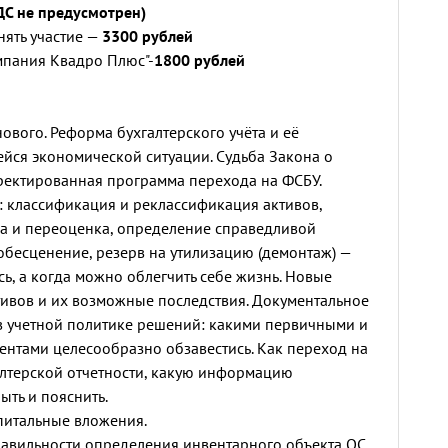
ДС не предусмотрен)
ять участие —
3300 рублей
мпания Квадро Плюс"-
1800 рублей
ового. Реформа бухгалтерского учёта и её
йся экономической ситуации. Судьба Закона о
ректированная программа перехода на ФСБУ.
 классификация и реклассификация активов,
а и переоценка, определение справедливой
обесценение, резерв на утилизацию (демонтаж) —
сь, а когда можно облегчить себе жизнь. Новые
ивов и их возможные последствия. Документальное
 учетной политике решений: какими первичными и
нтами целесообразно обзавестись. Как переход на
алтерской отчетности, какую информацию
ыть и пояснить.
питальные вложения.
равильности определения инвентарного объекта ОС,