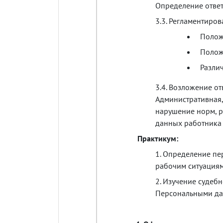
Определение
отве
3.3.
Регламентиров
Полож
Полож
Разли
3.4.
Возложение
от
Административная
нарушение
норм
,
р
данных
работника
Практикум
:
1.
Определение
пе
рабочим
ситуация
2.
Изучение
судеб
Персональными
д