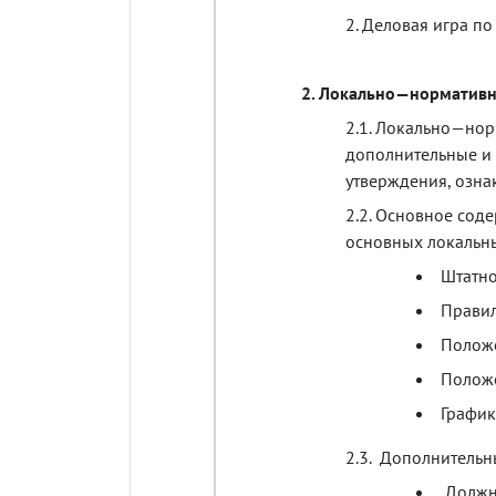
2.
Деловая
игра
по
2.
Локально
—
норматив
2.1.
Локально
—
нор
дополнительные
и
утверждения
,
озна
2.2.
Основное
соде
основных
локальн
Штатн
Прави
Полож
Полож
График
2.3.
Дополнительн
Должн