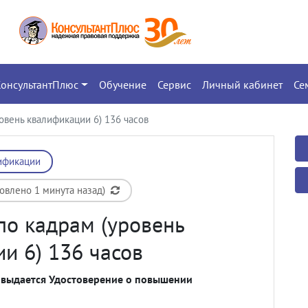
КонсультантПлюс
Обучение
Сервис
Личный кабинет
Се
овень квалификации 6) 136 часов
ификации
новлено 1 минута назад)
по кадрам (уровень
и 6) 136 часов
 выдается Удостоверение о повышении