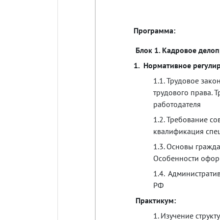
Программа
:
Блок
1.
Кадровое
делоп
1.
Нормативное
регули
1.1.
Трудовое
зако
трудового
права
.
Т
работодателя
1.2.
Требование
со
квалификация
спе
1.3.
Основы
гражда
Особенности
офор
1.4.
Администрати
РФ
Практикум
:
1.
Изучение
структ