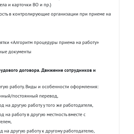
ела
и
карточки
ВО
и
пр
.)
ость
в
контролирующие
организации
при
приеме
на
ятки
«Алгоритм
процедуры
приема
на
работу»
ные
документы
рудового
договора
.
Движение
сотрудников
и
угую
работу
.
Виды
и
особенности
оформления
:
нный
/
постоянный
перевод
,
од
на
другую
работу
у
того
же
работодателя
,
од
на
работу
в
другую
местность
вместе
с
телем
,
од
на
другую
работу
к
другому
работодателю
,