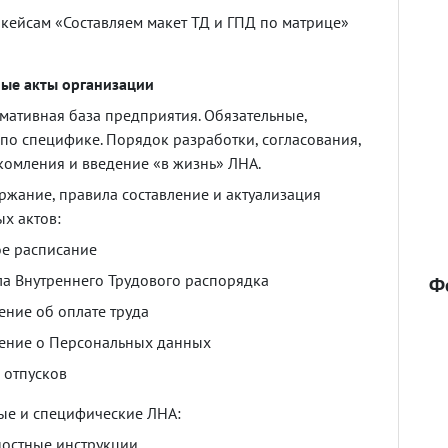
кейсам
«Составляем
макет
ТД
и
ГПД
по
матрице»
ные
акты
организации
мативная
база
предприятия
.
Обязательные
,
по
специфике
.
Порядок
разработки
,
согласования
,
комления
и
введение
«в
жизнь»
ЛНА
.
ржание
,
правила
составление
и
актуализация
ых
актов
:
ое
расписание
ла
Внутреннего
Трудового
распорядка
Ф
ение
об
оплате
труда
ение
о
Персональных
данных
отпусков
ые
и
специфические
ЛНА
:
остные
инструкции