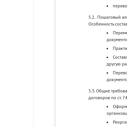
перев
5.2.
Пошаговый
ал
Особенность
соста
Перем
документ
Практ
Состав
другую
ра
Перев
документ
5.3.
Общие
требов
договоров
по
ст
. 7
Оформ
организа
Реорга