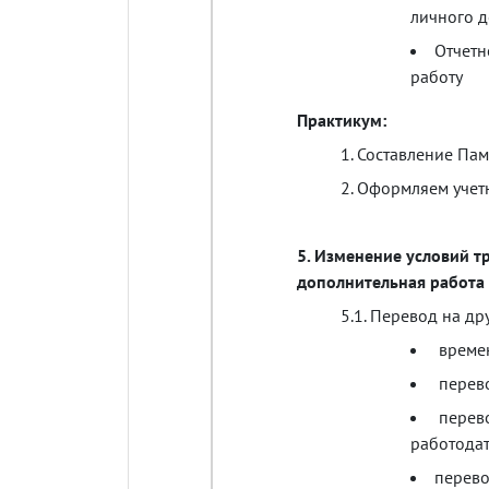
личного
д
Отчетн
работу
Практикум
:
1.
Составление
Пам
2.
Оформляем
учет
5.
Изменение
условий
т
дополнительная
работа
5.1.
Перевод
на
др
време
перев
перев
работода
перев