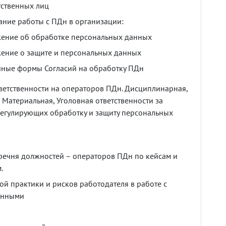
тственных
лиц
ание
работы
с
ПДн
в
организации
:
ение
об
обработке
персональных
данных
ение
о
защите
и
персональных
данных
чные
формы
Согласий
на
обработку
ПДн
ветственности
на
операторов
ПДн
.
Дисциплинарная
,
,
Материальная
,
Уголовная
ответственности
за
егулирующих
обработку
и
защиту
персональных
речня
должностей
–
операторов
ПДн
по
кейсам
и
м
.
ной
практики
и
рисков
работодателя
в
работе
с
анными