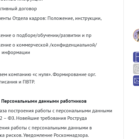
ктивный
договор
менты
Отдела
кадров
:
Положение
,
инструкции
,
ение
о
подборе
/
обучении
/
развитии
и
пр
ение
о
коммерческой
/
конфиденциальной
/
й
информации
аем
компанию
«с
нуля»
.
Формирование
орг
.
писания
и
ПВТР
.
Персональными
данными
работников
аза
построения
работы
с
персональными
данными
52
–
ФЗ
.
Новейшие
требования
Роструда
ения
работы
с
персональными
данными
в
ка
рисков
.
Уведомление
Роскомнадзора
.