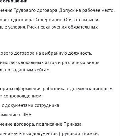
х
отношений
чения
Трудового
договора
.
Допуск
на
рабочее
место
.
ового
договора
.
Содержание
.
Обязательные
и
ные
условия
.
Риск
невключения
обязательных
дового
договора
на
выбранную
должность
.
аимосвязь
локальных
актов
и
различных
видов
ов
по
заданным
кейсам
горитм
оформления
работника
с
документационным
м
сопровождением
:
а
с
документами
сотрудника
омление
с
ЛНА
чение
договора
,
подписание
Приказа
ление
учетных
документов
(
трудовой
книжки
,