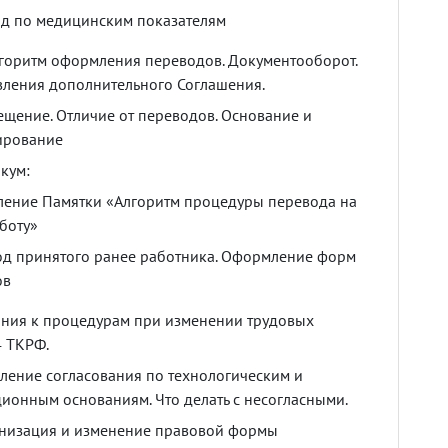
од
по
медицинским
показателям
горитм
оформления
переводов
.
Документооборот
.
вления
дополнительного
Соглашения
.
ещение
.
Отличие
от
переводов
.
Основание
и
ирование
икум
:
ление
Памятки
«Алгоритм
процедуры
перевода
на
боту»
од
принятого
ранее
работника
.
Оформление
форм
ов
ания
к
процедурам
при
изменении
трудовых
4
ТКРФ
.
ление
согласования
по
технологическим
и
ционным
основаниям
.
Что
делать
с
несогласными
.
низация
и
изменение
правовой
формы