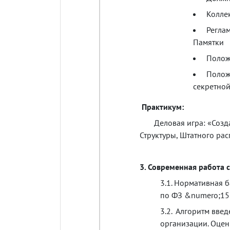
Колле
Регла
Памятки
Полож
Полож
секретно
Практикум
:
Деловая
игра
:
«Созд
Структуры
,
Штатного
рас
3.
Современная
работа
с
3.1.
Нормативная
б
по
ФЗ
&numero;
1
3.2.
Алгоритм
введ
организации
.
Оцен