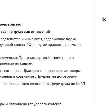
К
роизводство
рование
трудовых
отношений
нодательство
и
иные
акты
,
содержащие
нормы
рудовой
кодекс
РФ
и
другие
правовые
нормы
для
временных
Профстандартов
.
Компетенции
и
циалиста
по
кадрам
.
нского
права
.
Гражданско
—
правовые
договоры
.
мления
и
сравнение
с
Трудовыми
договорами
вное
право
,
ответственность
в
сфере
труда
по
КоАП
уры
и
наполнения
трудового
кодекса
.