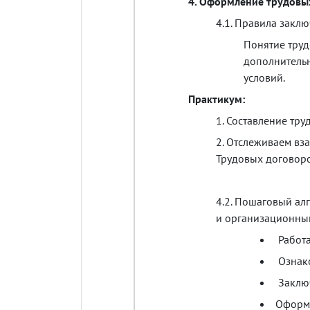
4.
Оформление
трудовы
4.1.
Правила
заклю
Понятие
труд
дополнитель
условий
.
Практикум
:
1.
Составление
тру
2.
Отслеживаем
вз
Трудовых
договор
4.2.
Пошаговый
ал
и
организационны
Работ
Ознак
Заклю
Оформ