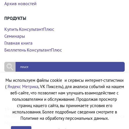
Архив новостей
ПРОДУКТЫ
Купить КонсультантПлюс
Семинары
Главная книга
Бюллетень КонсультантПлюс
Мы используем файлы cookie и сервисы интернет-статистики
Политика конфиденциальности
(
Яндекс Метрика
, VK Пиксель), для анализа событий на нашем
Политика обработки персональных данных
веб-сайте, что позволяет нам улучшать взаимодействие с
пользователями и обслуживание. Продолжая просмотр
страниц нашего сайта, вы принимаете условия его
1994-2026 © ООО «Компания Квадро Плюс»
использования. Более подробные сведения смотрите в
На сайте используются бесплатные изображения с ресурса
Политике на обработку персональных данных.
Magnific