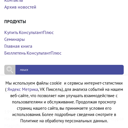
Архив новостей
ПРОДУКТЫ
Купить КонсультантПлюс
Семинары
Главная книга
Бюллетень КонсультантПлюс
Мы используем файлы cookie и сервисы интернет-статистики
Политика конфиденциальности
(
Яндекс Метрика
, VK Пиксель), для анализа событий на нашем
Политика обработки персональных данных
веб-сайте, что позволяет нам улучшать взаимодействие с
пользователями и обслуживание. Продолжая просмотр
страниц нашего сайта, вы принимаете условия его
1994-2026 © ООО «Компания Квадро Плюс»
использования. Более подробные сведения смотрите в
На сайте используются бесплатные изображения с ресурса
Политике на обработку персональных данных.
Magnific