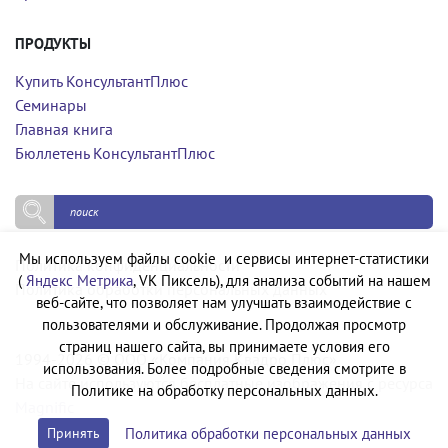
ПРОДУКТЫ
Купить КонсультантПлюс
Семинары
Главная книга
Бюллетень КонсультантПлюс
Мы используем файлы cookie и сервисы интернет-статистики
Политика конфиденциальности
(
Яндекс Метрика
, VK Пиксель), для анализа событий на нашем
Политика обработки персональных данных
веб-сайте, что позволяет нам улучшать взаимодействие с
пользователями и обслуживание. Продолжая просмотр
страниц нашего сайта, вы принимаете условия его
1994-2026 © ООО «Компания Квадро Плюс»
использования. Более подробные сведения смотрите в
На сайте используются бесплатные изображения с ресурса
Политике на обработку персональных данных.
Magnific
Политика обработки персональных данных
Принять