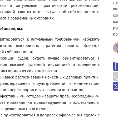
Де
ния и актуальные практические рекомендации,
юс
тивной защиты интеллектуальной собственности и
со
еса в современных условиях.
к.
ру
ебинаре, вы:
пр
аптироваться к актуальным требованиям, избежать
мотно выстраивать стратегию защиты объектов
ой собственности;
озиции судов, будете лучше ориентироваться в
онов высшей судебной инстанцией и предвидеть
оды юридических конфликтов.
 навык распознавания нечестных деловых практик,
редотвращения злоупотреблений и минимизации
ении переговоров и заключении контрактов;
эффективными методами защиты прав, необходимыми
реагирования на правонарушения и эффективного
 нарушенных прав в суде;
ше ориентироваться в вопросах оформления сделок с