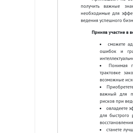
получить важные зна
необходимые для эффек
ведения успешного бизн
Приняв участие в в
сможете ад
ошибок и гра
интеллектуальн
Понимая п
трактовке зак
возможные исх
Приобретете
важный для п
рисков при вед
овладеете 
для быстрого 
восстановления
станете луч