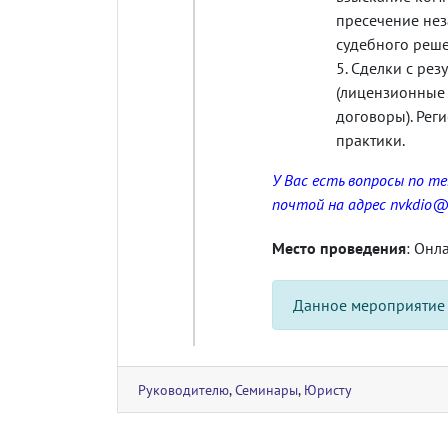
пресечение нез
судебного реше
Сделки с рез
(лицензионные
договоры). Рег
практики.
У Вас есть вопросы по т
почтой на адрес
nvkdio@
Место проведения
: Онл
Данное мероприятие
Руководителю
,
Семинары
,
Юристу