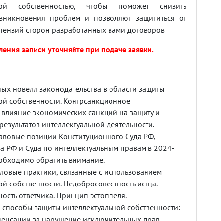
ьной собственностью, чтобы поможет снизить
озникновения проблем и позволяют защититься от
тензий сторон разработанных вами договоров
ения записи уточняйте при подаче заявки.
ых новелл законодательства в области защиты
ой собственности. Контрсанкционное
 влияние экономических санкций на защиту и
результатов интеллектуальной деятельности.
вовые позиции Конституционного Суда РФ,
а РФ и Суда по интеллектуальным правам в 2024-
еобходимо обратить внимание.
ловые практики, связанные с использованием
ой собственности. Недобросовестность истца.
ость ответчика. Принцип эстоппеля.
способы защиты интеллектуальной собственности:
енсации за нарушение исключительных прав,