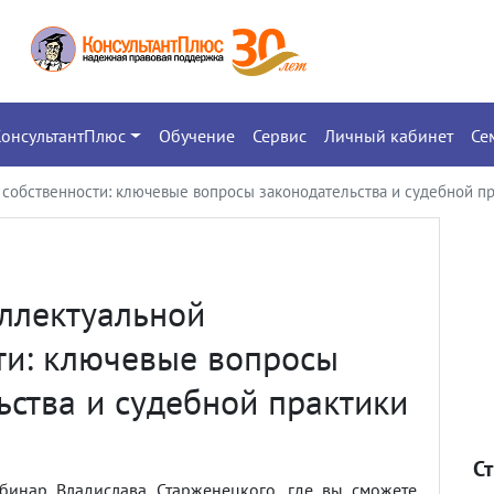
КонсультантПлюс
Обучение
Сервис
Личный кабинет
Се
собственности: ключевые вопросы законодательства и судебной пр
ллектуальной
ти: ключевые вопросы
ьства и судебной практики
С
бинар Владислава Старженецкого, где вы сможете