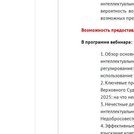
интеллектуал
вероятность в
возможных пре
Возможность предоставл
В программе вебинара:
Обзор основн
интеллектуальн
регулирование:
использование 
Ключевые пра
Верховного Суд
2025: на что н
Нечестные де
интеллектуальн
Недобросовестн
Эффективные 
взыскание комп