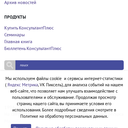
Архив новостей
ПРОДУКТЫ
Купить КонсультантПлюс
Семинары
Главная книга
Бюллетень КонсультантПлюс
Мы используем файлы cookie и сервисы интернет-статистики
Политика конфиденциальности
(
Яндекс Метрика
, VK Пиксель), для анализа событий на нашем
Политика обработки персональных данных
веб-сайте, что позволяет нам улучшать взаимодействие с
пользователями и обслуживание. Продолжая просмотр
страниц нашего сайта, вы принимаете условия его
1994-2026 © ООО «Компания Квадро Плюс»
использования. Более подробные сведения смотрите в
На сайте используются бесплатные изображения с ресурса
Политике на обработку персональных данных.
Magnific