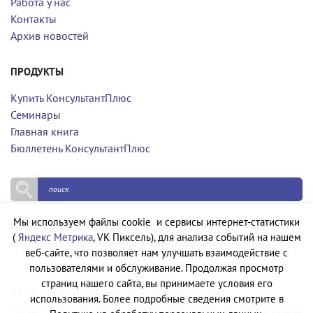
Работа у нас
Контакты
Архив новостей
ПРОДУКТЫ
Купить КонсультантПлюс
Семинары
Главная книга
Бюллетень КонсультантПлюс
Мы используем файлы cookie и сервисы интернет-статистики
Политика конфиденциальности
(
Яндекс Метрика
, VK Пиксель), для анализа событий на нашем
Политика обработки персональных данных
веб-сайте, что позволяет нам улучшать взаимодействие с
пользователями и обслуживание. Продолжая просмотр
страниц нашего сайта, вы принимаете условия его
1994-2026 © ООО «Компания Квадро Плюс»
использования. Более подробные сведения смотрите в
На сайте используются бесплатные изображения с ресурса