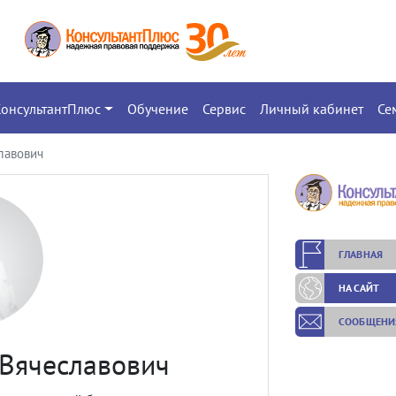
КонсультантПлюс
Обучение
Сервис
Личный кабинет
Се
лавович
ГЛАВНАЯ
НА САЙТ
СООБЩЕНИ
 Вячеславович