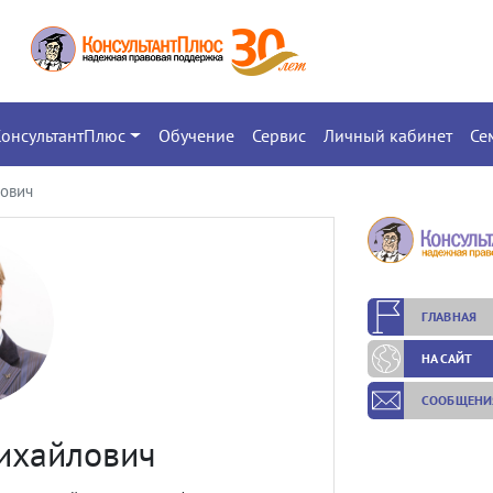
КонсультантПлюс
Обучение
Сервис
Личный кабинет
Се
ович
ГЛАВНАЯ
НА САЙТ
СООБЩЕНИ
ихайлович