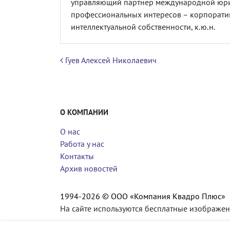
управляющий партнер международной юри
профессиональных интересов – корпоратив
интеллектуальной собственности, к.ю.н.
Навигация по записям
Гуев Алексей Николаевич
О КОМПАНИИ
О нас
Работа у нас
Контакты
Архив новостей
1994-2026 © ООО «Компания Квадро Плюс»
На сайте используются бесплатные изображен