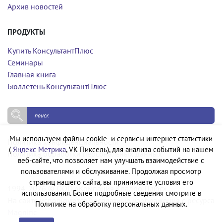
Архив новостей
ПРОДУКТЫ
Купить КонсультантПлюс
Семинары
Главная книга
Бюллетень КонсультантПлюс
Мы используем файлы cookie и сервисы интернет-статистики
Политика конфиденциальности
(
Яндекс Метрика
, VK Пиксель), для анализа событий на нашем
Политика обработки персональных данных
веб-сайте, что позволяет нам улучшать взаимодействие с
пользователями и обслуживание. Продолжая просмотр
страниц нашего сайта, вы принимаете условия его
1994-2026 © ООО «Компания Квадро Плюс»
использования. Более подробные сведения смотрите в
На сайте используются бесплатные изображения с ресурса
Политике на обработку персональных данных.
Magnific