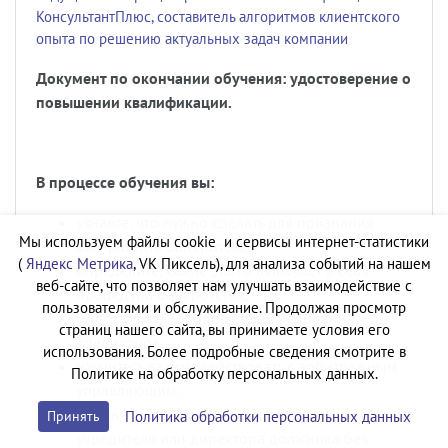
КонсультантПлюс, составитель алгоритмов клиентского
опыта по решению актуальных задач компании
Документ по окончании обучения: удостоверение о
повышении квалификации.
В процессе обучения вы:
узнаете, что нужно сделать для признания
Мы используем файлы cookie и сервисы интернет-статистики
контрагента банкротом;
(
Яндекс Метрика
, VK Пиксель), для анализа событий на нашем
определите, какие этапы включает в себя
веб-сайте, что позволяет нам улучшать взаимодействие с
процедура банкротства;
пользователями и обслуживание. Продолжая просмотр
подготовитесь к проведению собрания
страниц нашего сайта, вы принимаете условия его
кредиторов;
использования. Более подробные сведения смотрите в
научитесь взаимодействовать с арбитражным
Политике на обработку персональных данных.
управляющим;
выясните, можно ли взыскать долг с
Политика обработки персональных данных
Принять
учредителя или директора должника без